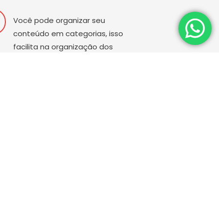
Você pode organizar seu
conteúdo em categorias, isso
facilita na organização dos
conteúdos e também na
experiência do usuário.
Os sites em WordPress são
totalmente editáveis, o cliente
tem total controle sobre o
conteúdo, não só nos textos,
como também pode inserir
imagens, vídeos e músicas.