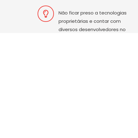
Não ficar preso a tecnologias
proprietárias e contar com
diversos desenvolvedores no
mundo inteiro que conhecem a
plataforma.
Possibilidade de estender suas
funcionalidades através de
módulos/plugins de forma
simples, rápida e muitas vezes
gratuita;