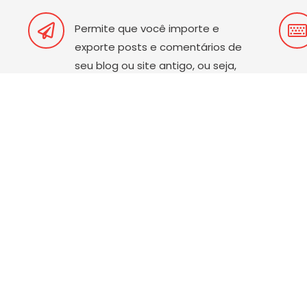
Permite que você importe e
exporte posts e comentários de
seu blog ou site antigo, ou seja,
migrando para o WordPress você
não perderá nada.
Possui o maior repositório de
plug-ins do mundo, atualmente
conta mais de 20.000 e continua
crescendo devido a sua grande
comunidade de usuários.